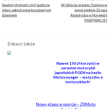
Spaleni słońcem czyli jazda na
W objęcia oceanu. Szalona w
ślepo zakończona koszmarnym
swym pięknie Droga
dzwonem
Atlantycka w Norwegii
[INSPIRACJE]
Zobacz także
Nawet 150 zł korzyści w
serwisie motocykli
japońskich PGEN na hasło
Motovoyager – wszystko o
motocyklach!
POWIĄZANE
Nowy etapo w sporcie – ZXMoto