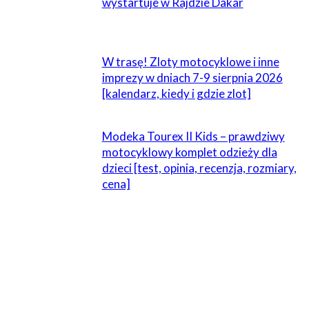
wystartuje w Rajdzie Dakar
W trasę! Zloty motocyklowe i inne
imprezy w dniach 7-9 sierpnia 2026
[kalendarz, kiedy i gdzie zlot]
Modeka Tourex II Kids – prawdziwy
motocyklowy komplet odzieży dla
dzieci [test, opinia, recenzja, rozmiary,
cena]
ZOSTAW ODPOWIEDŹ
Komentarz: