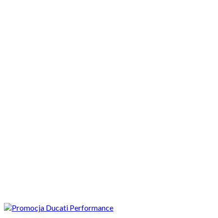
Motocykle nowe
Motocykle używane
Akcesoria
Porady
Newsy
Krajowe
Międzynarodowe
Sport
Ekstra
Felietony
Wywiady
Quizy
Galerie
Video
Rowery
Najnowsze
Przedwiośnie z akcesoriami Ducati. Ubierz swój motocykl w to
co najlepsze