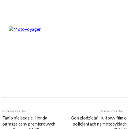
Spodobał Ci się artykuł? Podziel się nim!
Motovoyager
https://motovoyager.net
Nasi czytelnicy to wybrana grupa ludzi.
Motocykliści, którzy w Internecie szukają
inteligentnej rozrywki, konkretnych porad lub
inspiracji do wyjazdów motocyklowych. Nie
jesteśmy serwisem dla każdego, zdajemy
sobie z tego sprawę i… uważamy, że jest to nasz
atut. Nie znajdziesz u nas artykułów
nastawionych jedynie na kliki, nie wnoszących
niczego merytorycznego. Nasza maksyma to:
informować, radzić, bawić nie zaśmiecając
głów czytelników bezsensownymi treściami.
Poprzedni artykuł
Następny artykuł
Tanio nie będzie. Honda
Goń złodzieja! Kultowy film o
ogłasza ceny premierowych
policjantach na motocyklach