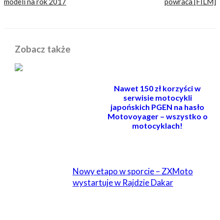
modeli na rok 2017
powraca [FILM]
Zobacz także
Nawet 150 zł korzyści w
serwisie motocykli
japońskich PGEN na hasło
Motovoyager – wszystko o
motocyklach!
POWIĄZANE
Nowy etapo w sporcie – ZXMoto
wystartuje w Rajdzie Dakar