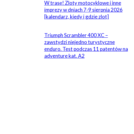
W trasę! Zloty motocyklowe i inne
imprezy w dniach 7-9 sierpnia 2026
[kalendarz, kiedy i gdzie zlot]
Triumph Scrambler 400 XC –
zawstydzi niejedno turystyczne
enduro. Test podczas 11 patentów na
adventure kat. A2
ZOSTAW ODPOWIEDŹ
Komentarz:
Proszę wpisać swój komentarz!
Nazwa:*