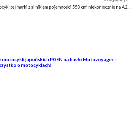
cykl tej marki z silnikiem pojemności 550 cm³ niekoniecznie na A2…
ie motocykli japońskich PGEN na hasło Motovoyager –
zystko o motocyklach!