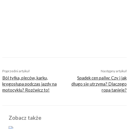
Daria Basiewicz
TAGS
motocyklowy uchwyt na telefon
Poprzedni artykuł
Następny artykuł
Ból tyłka, pleców, karku,
Spadek cen paliw: Czy i jak
kręgosłupa podczas jazdy na
długo się utrzyma? Dlaczego
motocyklu? Rozćwicz to!
ropa tanieje?
Zobacz także