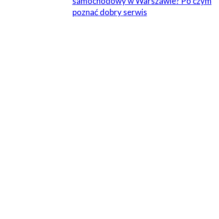
samochodowy w Warszawie? Po czym
poznać dobry serwis
ZOSTAW ODPOWIEDŹ
Komentarz:
Proszę wpisać swój komentarz!
Nazwa:*
Proszę podać swoje imię tutaj
E-
mail:*
Wpisałeś nieprawidłowy adres e-mail!
Wpisz tutaj swój adres e-mail
Strona
Internetowa: