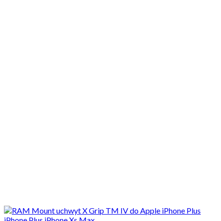
Motocykle nowe
Motocykle używane
Akcesoria
Porady
Newsy
Krajowe
Międzynarodowe
Sport
Ekstra
Felietony
Wywiady
Quizy
Galerie
Video
Rowery
Porady
Jaki dobry uchwyt do telefonu na motocykl? Z ładowarką USB,
montażem na...