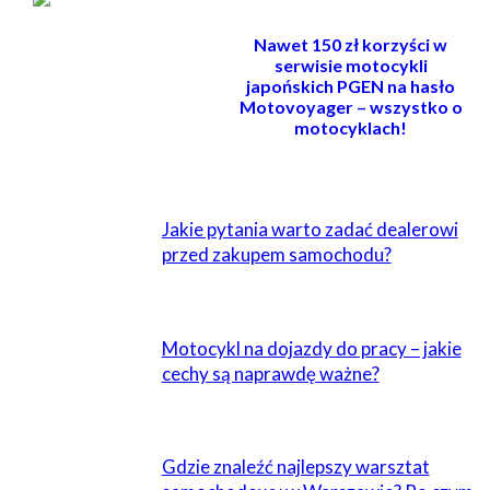
Nawet 150 zł korzyści w
serwisie motocykli
japońskich PGEN na hasło
Motovoyager – wszystko o
motocyklach!
POWIĄZANE
Jakie pytania warto zadać dealerowi
przed zakupem samochodu?
Motocykl na dojazdy do pracy – jakie
cechy są naprawdę ważne?
Gdzie znaleźć najlepszy warsztat