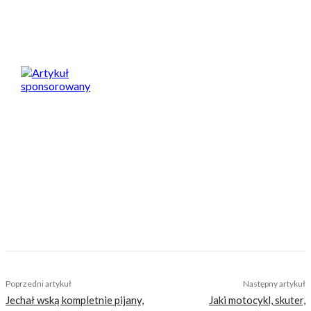
Spodobał Ci się artykuł? Podziel się nim!
Artykuł sponsorowany
Nasi czytelnicy to wybrana grupa ludzi.
Motocykliści, którzy w Internecie szukają
inteligentnej rozrywki, konkretnych porad lub
inspiracji do wyjazdów motocyklowych. Nie
jesteśmy serwisem dla każdego, zdajemy
sobie z tego sprawę i… uważamy, że jest to nasz
atut. Nie znajdziesz u nas treści nastawionej
jedynie na kliki, która nie wnosi niczego
merytorycznego. Nasza maksyma to:
informować, radzić, bawić nie zaśmiecając
głów czytelników bezsensownymi treściami.
Wchodzisz w to?
TAGS
lususowe wakacje Włochy
sycylia
wakacje Włochy
wczasy na sycylii
wlochy
wycieczki objazdowe na Sycylię
Poprzedni artykuł
Następny artykuł
Jechał wską kompletnie pijany,
Jaki motocykl, skuter,