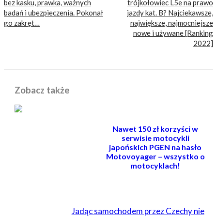
bez kasku, prawka, ważnych
trójkołowiec L5e na prawo
badań i ubezpieczenia. Pokonał
jazdy kat. B? Najciekawsze,
go zakręt…
największe, najmocniejsze
nowe i używane [Ranking
2022]
Zobacz także
Nawet 150 zł korzyści w
serwisie motocykli
japońskich PGEN na hasło
Motovoyager – wszystko o
motocyklach!
POWIĄZANE
Jadąc samochodem przez Czechy nie