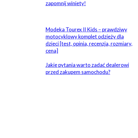
zapomnij winiety!
Modeka Tourex II Kids – prawdziwy
motocyklowy komplet odzieży dla
dzieci [test, opinia, recenzja, rozmiary,
cena]
Jakie pytania warto zadać dealerowi
przed zakupem samochodu?
ZOSTAW ODPOWIEDŹ
Komentarz: