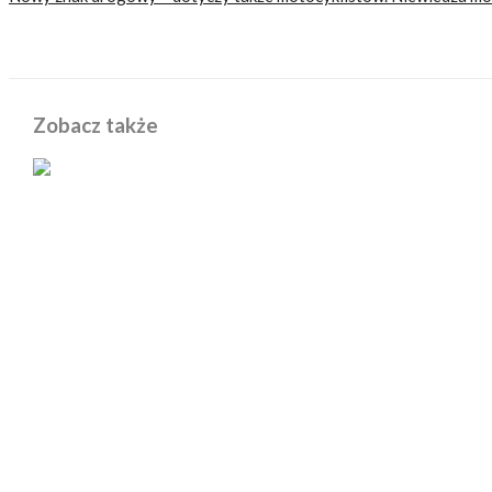
Zobacz także
POWIĄZANE